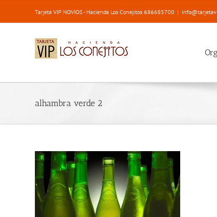
Saltar
Tarjeta VIP NOVIOS - Hacienda Los Conejitos 686685700
|
info@tarjetav
al
contenido
Or
alhambra verde 2