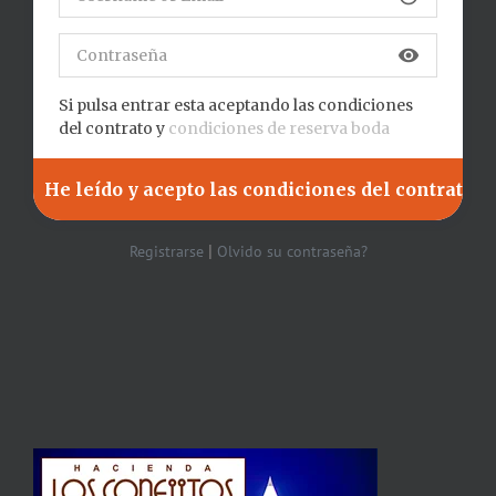
visibility
Si pulsa entrar esta aceptando las condiciones
del contrato y
condiciones de reserva boda
|
Registrarse
Olvido su contraseña?