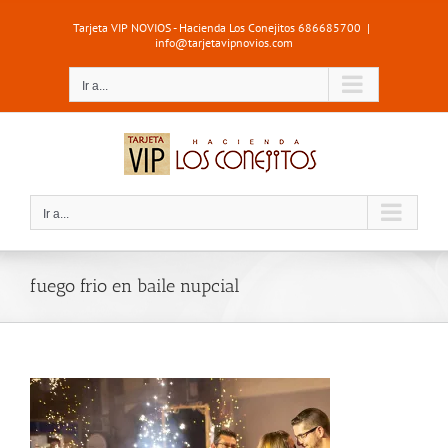
Saltar
Tarjeta VIP NOVIOS - Hacienda Los Conejitos 686685700
|
al
info@tarjetavipnovios.com
contenido
Ir a...
Ir a...
fuego frio en baile nupcial