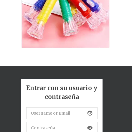
Entrar con su usuario y
contraseña
face
visibility