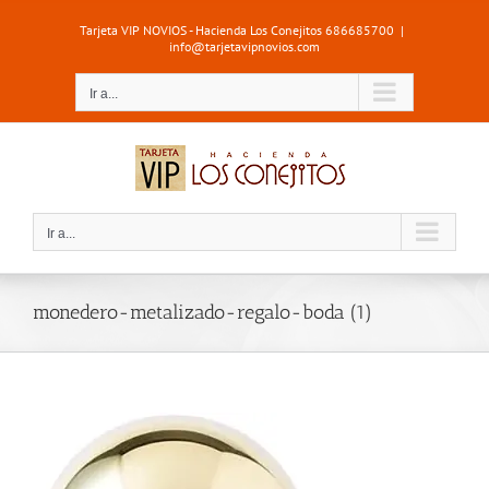
Saltar
Tarjeta VIP NOVIOS - Hacienda Los Conejitos 686685700
|
al
info@tarjetavipnovios.com
contenido
Ir a...
Ir a...
monedero-metalizado-regalo-boda (1)