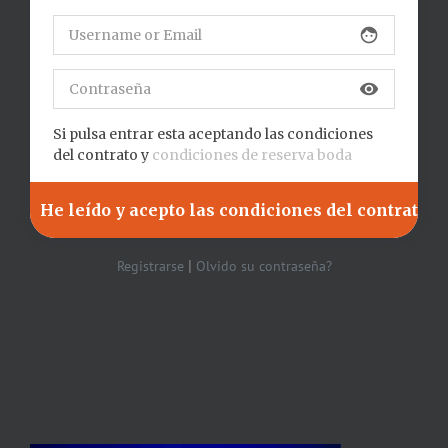
face
visibility
Si pulsa entrar esta aceptando las condiciones
del contrato y
condiciones de reserva boda
|
Registrarse
Olvido su contraseña?