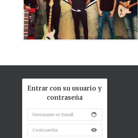
Entrar con su usuario y
contraseña
face
visibility