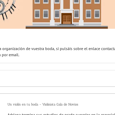
la organización de vuestra boda, si pulsáis sobre el enlace contact
n por email.
Un violín en tu boda - Violinista Gala de Novios
Adriana termina sus estudios de grado superior en la especial