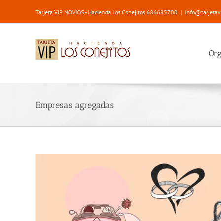
Saltar
Tarjeta VIP NOVIOS - Hacienda Los Conejitos 686685700
|
info@tarjetav
al
contenido
Or
Empresas agregadas