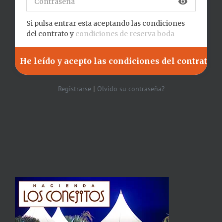
visibility
Si pulsa entrar esta aceptando las condiciones
del contrato y
condiciones de reserva boda
|
Registrarse
Olvido su contraseña?