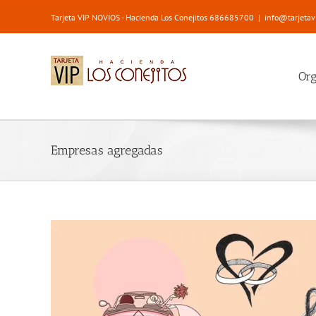
Saltar
Tarjeta VIP NOVIOS - Hacienda Los Conejitos 686685700
|
info@tarjetav
al
contenido
Or
Empresas agregadas