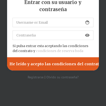
Entrar con su usuario y
contraseña
face
visibility
Si pulsa entrar esta aceptando las condiciones
del contrato y
condiciones de reserva boda
|
Registrarse
Olvido su contraseña?