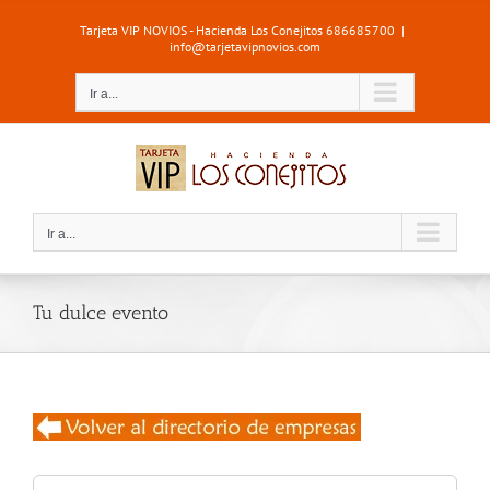
Saltar
Tarjeta VIP NOVIOS - Hacienda Los Conejitos 686685700
|
al
info@tarjetavipnovios.com
contenido
Ir a...
Ir a...
Tu dulce evento
Buscar: