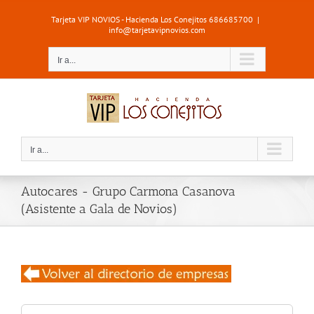
Saltar
Tarjeta VIP NOVIOS - Hacienda Los Conejitos 686685700
|
al
info@tarjetavipnovios.com
contenido
Ir a...
Ir a...
Autocares - Grupo Carmona Casanova
(Asistente a Gala de Novios)
Buscar: