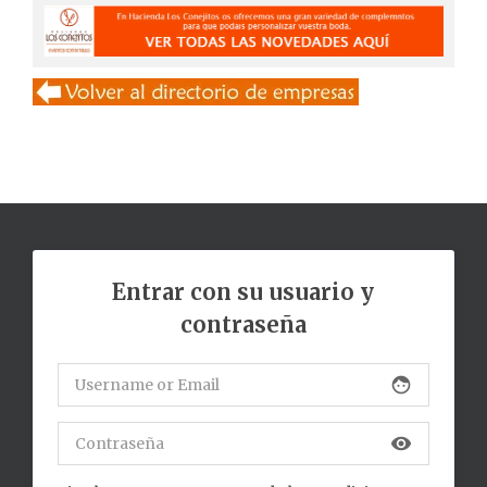
Entrar con su usuario y
contraseña
face
visibility