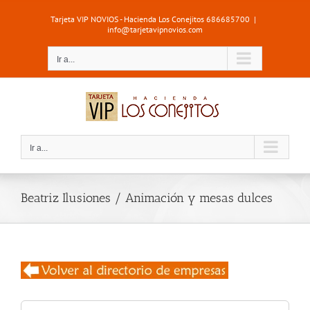
Saltar
Tarjeta VIP NOVIOS - Hacienda Los Conejitos 686685700
|
al
info@tarjetavipnovios.com
contenido
Ir a...
Ir a...
Beatriz Ilusiones / Animación y mesas dulces
Buscar: