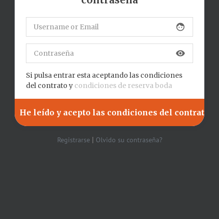
face
visibility
Si pulsa entrar esta aceptando las condiciones
del contrato y
condiciones de reserva boda
|
Registrarse
Olvido su contraseña?