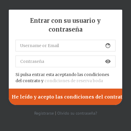
Entrar con su usuario y
contraseña
face
visibility
Si pulsa entrar esta aceptando las condiciones
del contrato y
condiciones de reserva boda
|
Registrarse
Olvido su contraseña?