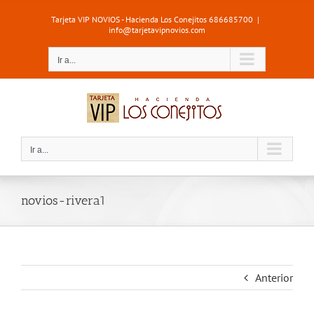
Saltar
Tarjeta VIP NOVIOS - Hacienda Los Conejitos 686685700
|
al
info@tarjetavipnovios.com
contenido
Ir a...
Ir a...
novios-rivera1
Anterior