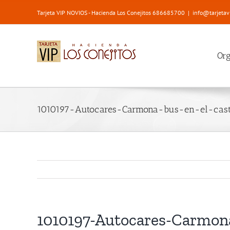
Saltar
Tarjeta VIP NOVIOS - Hacienda Los Conejitos 686685700
|
info@tarjetav
al
contenido
Or
1010197-Autocares-Carmona-bus-en-el-casti
1010197-Autocares-Carmona