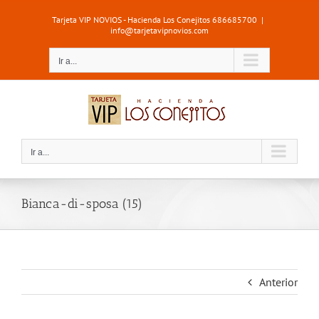
Saltar
Tarjeta VIP NOVIOS - Hacienda Los Conejitos 686685700
|
al
info@tarjetavipnovios.com
contenido
Ir a...
Ir a...
Bianca-di-sposa (15)
Anterior