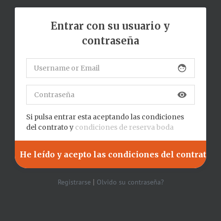
Entrar con su usuario y
contraseña
face
visibility
Si pulsa entrar esta aceptando las condiciones
del contrato y
condiciones de reserva boda
|
Registrarse
Olvido su contraseña?