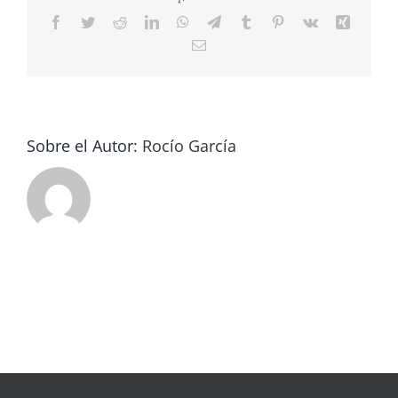
Facebook
Twitter
Reddit
LinkedIn
WhatsApp
Telegram
Tumblr
Pinterest
Vk
Xing
Correo
electrónico
Sobre el Autor:
Rocío García