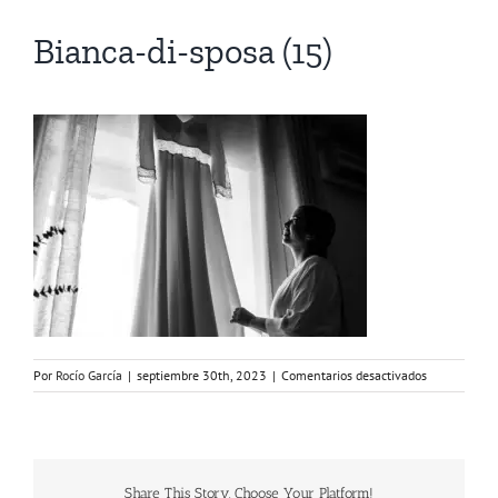
Bianca-di-sposa (15)
en
Por
Rocío García
|
septiembre 30th, 2023
|
Comentarios desactivados
Bianca-
di-
sposa
(15)
Share This Story, Choose Your Platform!