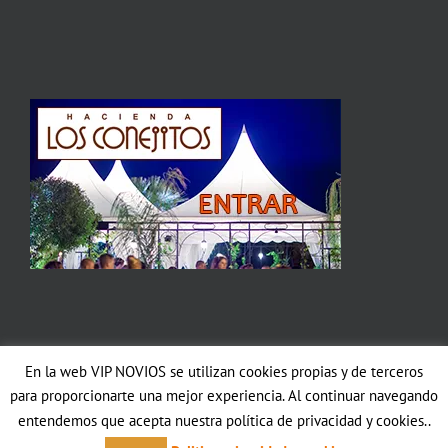
En la web VIP NOVIOS se utilizan cookies propias y de terceros
Copyright 2012 Avada | All Rights Reserved | Powered by
WordPress
|
para proporcionarte una mejor experiencia. Al continuar navegando
Theme Fusion
entendemos que acepta nuestra política de privacidad y cookies..
Facebook