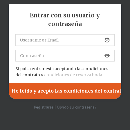
Entrar con su usuario y
contraseña
face
visibility
Si pulsa entrar esta aceptando las condiciones
del contrato y
condiciones de reserva boda
|
Registrarse
Olvido su contraseña?