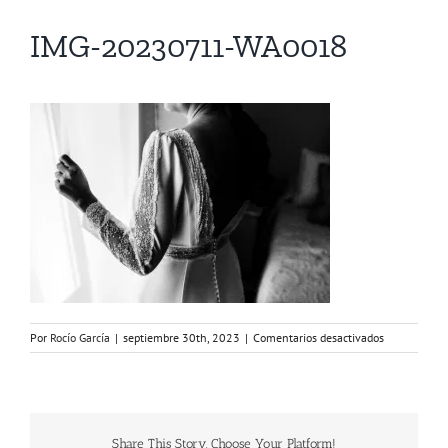
IMG-20230711-WA0018
en
Por
Rocío García
|
septiembre 30th, 2023
|
Comentarios desactivados
IMG-
20230711-
WA0018
Share This Story, Choose Your Platform!