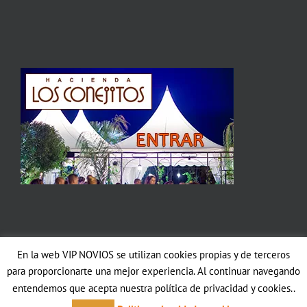
En la web VIP NOVIOS se utilizan cookies propias y de terceros
Copyright 2012 Avada | All Rights Reserved | Powered by
WordPress
|
para proporcionarte una mejor experiencia. Al continuar navegando
Theme Fusion
entendemos que acepta nuestra política de privacidad y cookies..
Facebook