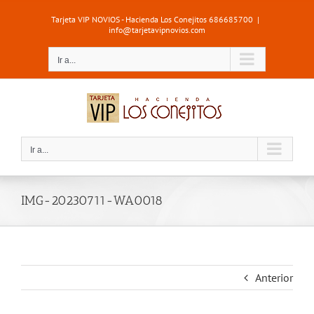
Saltar
Tarjeta VIP NOVIOS - Hacienda Los Conejitos 686685700
|
al
info@tarjetavipnovios.com
contenido
Ir a...
Ir a...
IMG-20230711-WA0018
Anterior