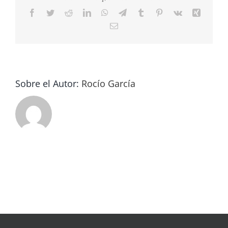
Facebook
Twitter
Reddit
LinkedIn
WhatsApp
Telegram
Tumblr
Pinterest
Vk
Xing
Correo
electrónico
Sobre el Autor:
Rocío García