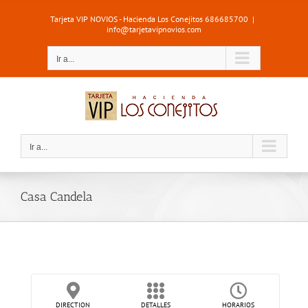
Saltar
Tarjeta VIP NOVIOS - Hacienda Los Conejitos 686685700
|
al
info@tarjetavipnovios.com
contenido
Ir a...
Ir a...
Casa Candela
DIRECTION
DETALLES
HORARIOS