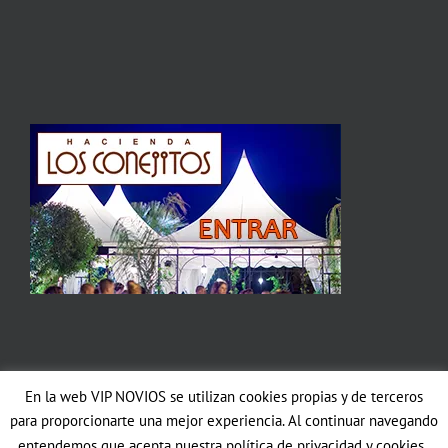
En la web VIP NOVIOS se utilizan cookies propias y de terceros
Copyright 2012 Avada | All Rights Reserved | Powered by
WordPress
|
para proporcionarte una mejor experiencia. Al continuar navegando
Theme Fusion
entendemos que acepta nuestra política de privacidad y cookies..