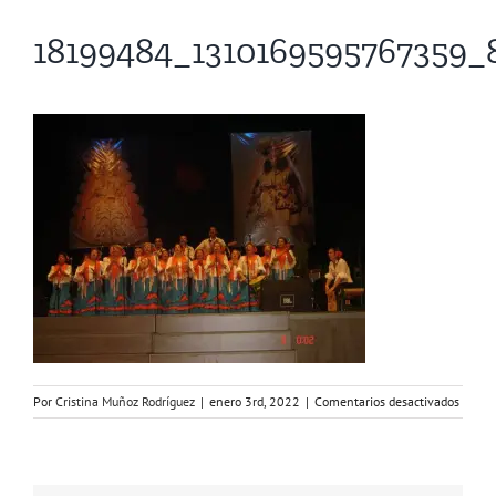
18199484_1310169595767359
en
Por
Cristina Muñoz Rodríguez
|
enero 3rd, 2022
|
Comentarios desactivados
1819