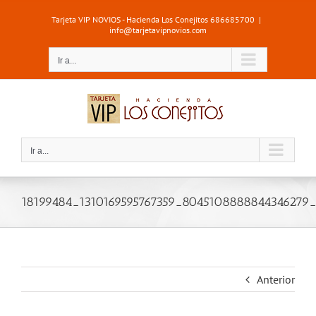
Saltar
Tarjeta VIP NOVIOS - Hacienda Los Conejitos 686685700
|
al
info@tarjetavipnovios.com
contenido
Ir a...
Ir a...
18199484_1310169595767359_8045108888844346279
Anterior