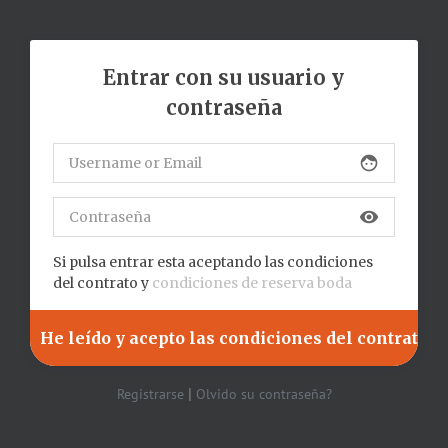
Entrar con su usuario y
contraseña
face
visibility
Si pulsa entrar esta aceptando las condiciones
del contrato y
condiciones de reserva boda
|
Registrarse
Olvido su contraseña?