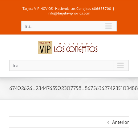
Saltar
Tarjeta VIP NOVIOS - Hacienda Los Conejitos 686685700
|
al
info@tarjetavipnovios.com
contenido
Ir a...
Ir a...
67402626_2344765502307758_867563627493510348
Anterior