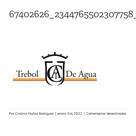
67402626_2344765502307758
en
Por
Cristina Muñoz Rodríguez
|
enero 3rd, 2022
|
Comentarios desactivados
6740