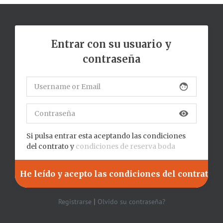
Entrar con su usuario y
contraseña
face
visibility
Si pulsa entrar esta aceptando las condiciones
del contrato y
condiciones de reserva boda
|
Registrarse
Olvido su contraseña?