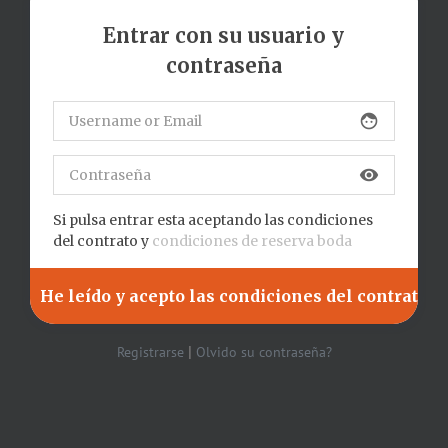
Entrar con su usuario y
contraseña
face
visibility
Si pulsa entrar esta aceptando las condiciones
del contrato y
condiciones de reserva boda
|
Registrarse
Olvido su contraseña?