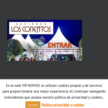
En la web VIP NOVIOS se utilizan cookies propias y de terceros
Copyright 2012 Avada | All Rights Reserved | Powered by
WordPress
|
para proporcionarte una mejor experiencia. Al continuar navegando
Theme Fusion
entendemos que acepta nuestra política de privacidad y cookies..
Facebook
Politica privacidad y cookies
Accept