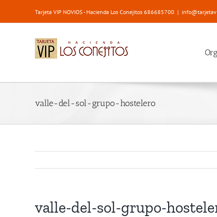
Saltar
Tarjeta VIP NOVIOS - Hacienda Los Conejitos 686685700
|
info@tarjetav
al
contenido
Or
valle-del-sol-grupo-hostelero
valle-del-sol-grupo-hostele