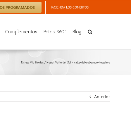
TOS PROGRAMADOS
HACIENDA LOS CONEJITOS
Complementos
Fotos 360º
Blog
Tarjeta Vip Novios
/
Hostal Valle del Sol
/
valle-del-sol-grupo-hostelero
Anterior