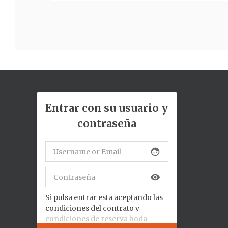
Entrar con su usuario y
contraseña
face
visibility
Si pulsa entrar esta aceptando las
condiciones del contrato y
condiciones de reserva boda