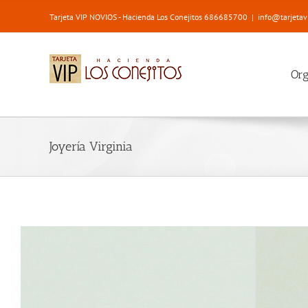
Saltar
Tarjeta VIP NOVIOS - Hacienda Los Conejitos 686685700
|
info@tarjetav
al
contenido
Or
Joyería Virginia