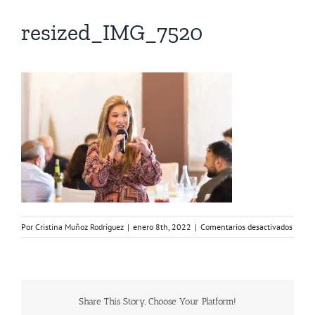
resized_IMG_7520
en
Por
Cristina Muñoz Rodríguez
|
enero 8th, 2022
|
Comentarios desactivados
resiz
Share This Story, Choose Your Platform!