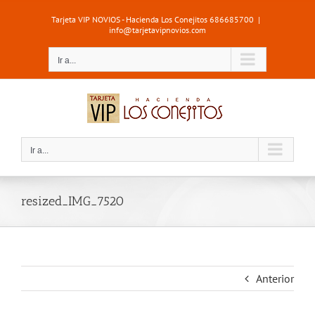
Saltar
Tarjeta VIP NOVIOS - Hacienda Los Conejitos 686685700
|
al
info@tarjetavipnovios.com
contenido
Ir a...
Ir a...
resized_IMG_7520
Anterior