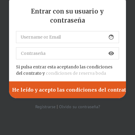
Entrar con su usuario y
contraseña
face
visibility
Si pulsa entrar esta aceptando las condiciones
del contrato y
condiciones de reserva boda
|
Registrarse
Olvido su contraseña?