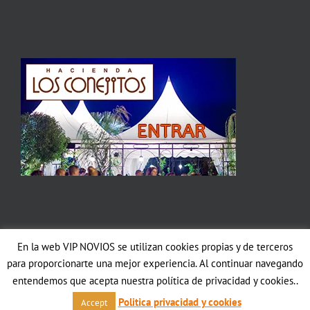
En la web VIP NOVIOS se utilizan cookies propias y de terceros
Copyright 2012 Avada | All Rights Reserved | Powered by
WordPress
|
para proporcionarte una mejor experiencia. Al continuar navegando
Theme Fusion
entendemos que acepta nuestra política de privacidad y cookies..
Facebook
Politica privacidad y cookies
Accept