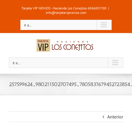
Saltar
Tarjeta VIP NOVIOS - Hacienda Los Conejitos 686685700
|
al
info@tarjetavipnovios.com
contenido
Ir a...
Ir a...
257599624_980211502707495_7805837679452723854
Anterior