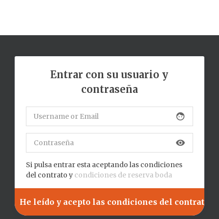
Entrar con su usuario y
contraseña
face
visibility
Si pulsa entrar esta aceptando las condiciones
del contrato y
condiciones de reserva boda