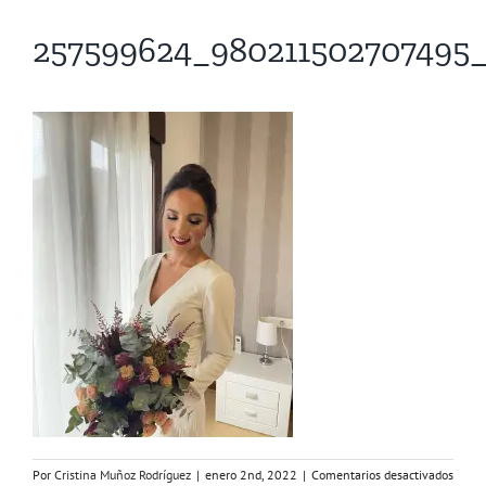
257599624_980211502707495
en
Por
Cristina Muñoz Rodríguez
|
enero 2nd, 2022
|
Comentarios desactivados