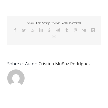
2575
Share This Story, Choose Your Platform!
Facebook
Twitter
Reddit
LinkedIn
WhatsApp
Telegram
Tumblr
Pinterest
Vk
Xing
Correo
electrónico
Sobre el Autor:
Cristina Muñoz Rodríguez