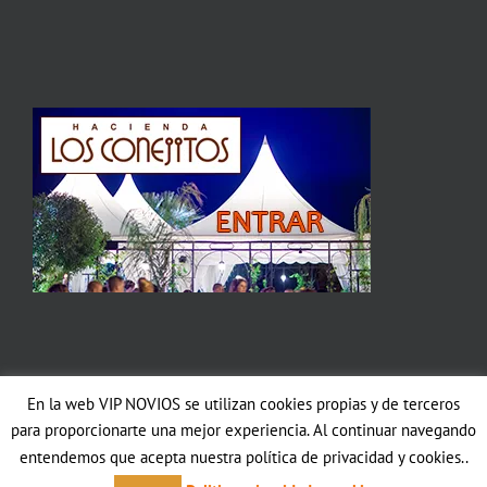
En la web VIP NOVIOS se utilizan cookies propias y de terceros
Copyright 2012 Avada | All Rights Reserved | Powered by
WordPress
|
para proporcionarte una mejor experiencia. Al continuar navegando
Theme Fusion
entendemos que acepta nuestra política de privacidad y cookies..
Facebook