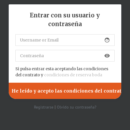
Entrar con su usuario y
contraseña
face
visibility
Si pulsa entrar esta aceptando las condiciones
del contrato y
condiciones de reserva boda
|
Registrarse
Olvido su contraseña?