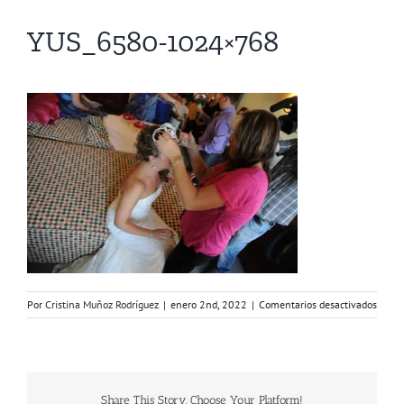
YUS_6580-1024×768
en
Por
Cristina Muñoz Rodríguez
|
enero 2nd, 2022
|
Comentarios desactivados
YUS_
1024
Share This Story, Choose Your Platform!