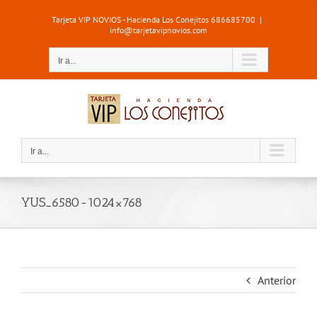
Saltar
Tarjeta VIP NOVIOS - Hacienda Los Conejitos 686685700
|
al
info@tarjetavipnovios.com
contenido
Ir a...
Ir a...
YUS_6580-1024×768
Anterior