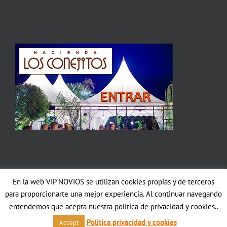
En la web VIP NOVIOS se utilizan cookies propias y de terceros
Copyright 2012 Avada | All Rights Reserved | Powered by
WordPress
|
para proporcionarte una mejor experiencia. Al continuar navegando
Theme Fusion
entendemos que acepta nuestra política de privacidad y cookies..
Facebook
Politica privacidad y cookies
Accept