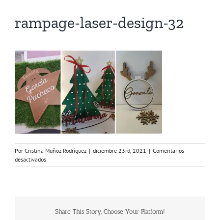
rampage-laser-design-32
Por
Cristina Muñoz Rodríguez
|
diciembre 23rd, 2021
|
Comentarios
en
desactivados
rampage-
laser-
design-
32
Share This Story, Choose Your Platform!