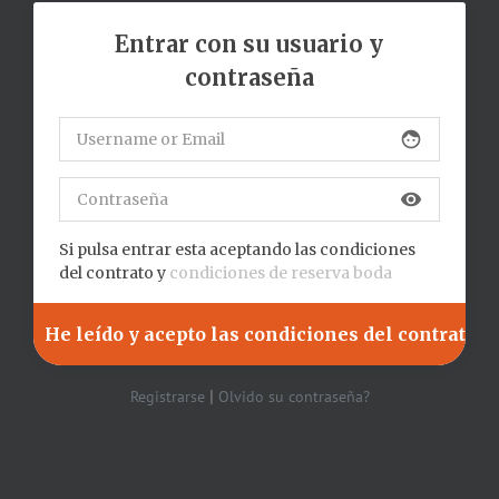
Entrar con su usuario y
contraseña
face
visibility
Si pulsa entrar esta aceptando las condiciones
del contrato y
condiciones de reserva boda
|
Registrarse
Olvido su contraseña?