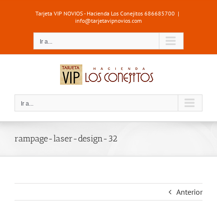
Saltar
Tarjeta VIP NOVIOS - Hacienda Los Conejitos 686685700
|
al
info@tarjetavipnovios.com
contenido
Ir a...
Ir a...
rampage-laser-design-32
Anterior