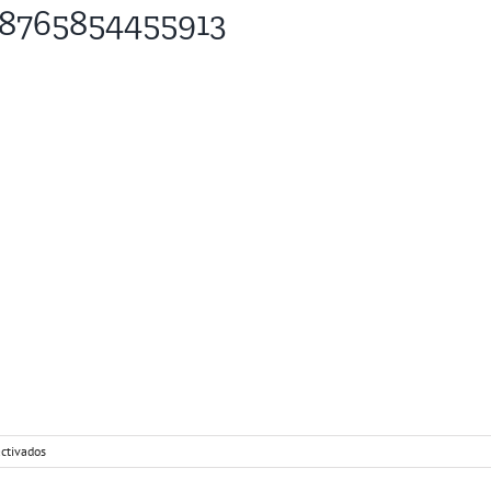
8765854455913
en
ctivados
KCxTr-
Vt_HkfH-