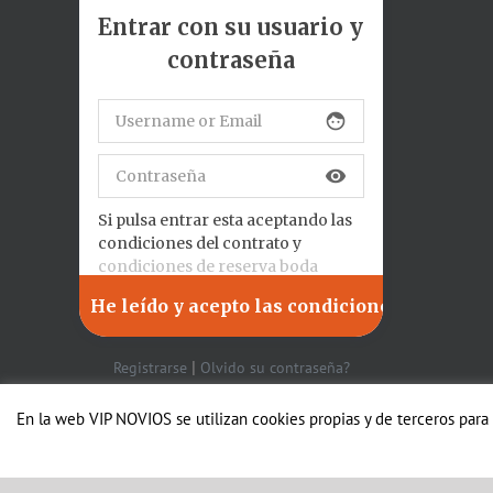
Entrar con su usuario y
contraseña
face
visibility
Si pulsa entrar esta aceptando las
condiciones del contrato y
condiciones de reserva boda
|
Registrarse
Olvido su contraseña?
En la web VIP NOVIOS se utilizan cookies propias y de terceros para
Copyright 2012 Avada | All Rights Reserved | Powered by
WordPress
|
The