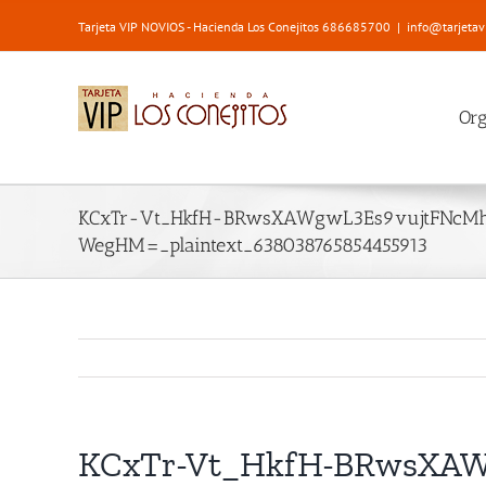
Saltar
Tarjeta VIP NOVIOS - Hacienda Los Conejitos 686685700
|
info@tarjetav
al
contenido
Or
KCxTr-Vt_HkfH-BRwsXAWgwL3Es9vujtFNcM
WegHM=_plaintext_638038765854455913
KCxTr-Vt_HkfH-BRwsXAW