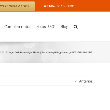
TOS PROGRAMADOS
HACIENDA LOS CONEJITOS
Complementos
Fotos 360º
Blog
/
KCxTr-Vt_HkfH-BRwsXAWgwL3Es9vujtFNcMh-WegHM=_plaintext_638038765854455913
Anterior