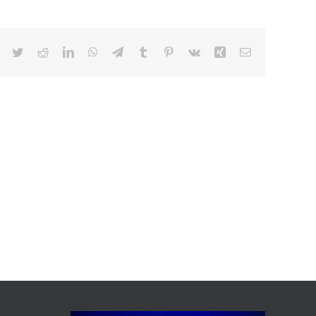
Facebook
Twitter
Reddit
LinkedIn
WhatsApp
Telegram
Tumblr
Pinterest
Vk
Xing
Correo
electrónico