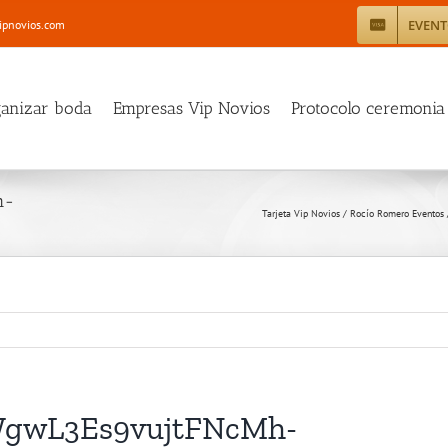
EVEN
ipnovios.com
ganizar boda
Empresas Vip Novios
Protocolo ceremonia
h-
Tarjeta Vip Novios
/
Rocío Romero Eventos
gwL3Es9vujtFNcMh-