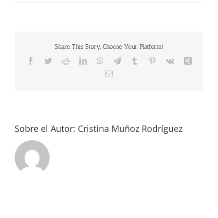
2d04-
mv2_d_5477_3651_s_4_2-
ea4de614
Share This Story, Choose Your Platform!
Facebook
Twitter
Reddit
LinkedIn
WhatsApp
Telegram
Tumblr
Pinterest
Vk
Xing
Correo
electrónico
Sobre el Autor:
Cristina Muñoz Rodríguez