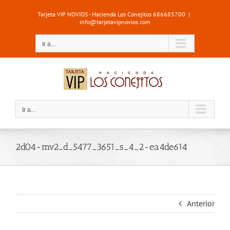
Saltar
Tarjeta VIP NOVIOS - Hacienda Los Conejitos 686685700
|
al
info@tarjetavipnovios.com
contenido
Ir a...
Ir a...
2d04-mv2_d_5477_3651_s_4_2-ea4de614
Anterior