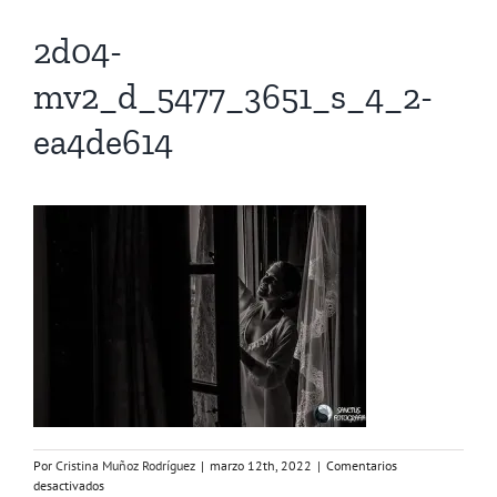
2d04-
mv2_d_5477_3651_s_4_2-
ea4de614
Por
Cristina Muñoz Rodríguez
|
marzo 12th, 2022
|
Comentarios
en
desactivados