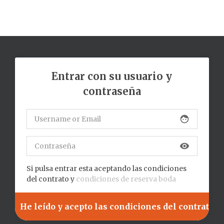
Entrar con su usuario y
contraseña
face
visibility
Si pulsa entrar esta aceptando las condiciones
del contrato y
condiciones de reserva boda