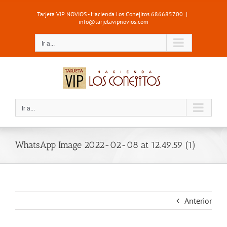
Saltar
Tarjeta VIP NOVIOS - Hacienda Los Conejitos 686685700
|
al
info@tarjetavipnovios.com
contenido
Ir a...
Ir a...
WhatsApp Image 2022-02-08 at 12.49.59 (1)
Anterior