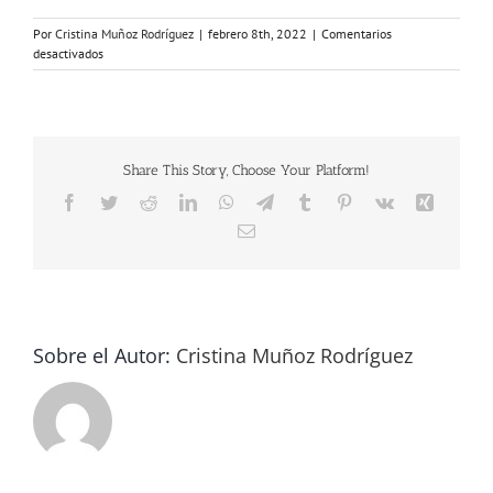
Por
Cristina Muñoz Rodríguez
|
febrero 8th, 2022
|
Comentarios
en
desactivados
WhatsApp
Image
2022-
02-
08
Share This Story, Choose Your Platform!
at
12.49.59
Facebook
Twitter
Reddit
LinkedIn
WhatsApp
Telegram
Tumblr
Pinterest
Vk
Xing
(1)
Correo
electrónico
Sobre el Autor:
Cristina Muñoz Rodríguez