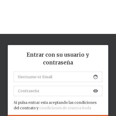
Entrar con su usuario y
contraseña
face
visibility
Si pulsa entrar esta aceptando las condiciones
del contrato y
condiciones de reserva boda