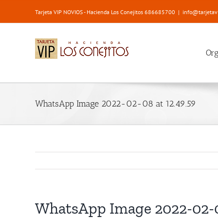
Saltar
Tarjeta VIP NOVIOS - Hacienda Los Conejitos 686685700
|
info@tarjetav
al
contenido
Or
WhatsApp Image 2022-02-08 at 12.49.59
WhatsApp Image 2022-02-08