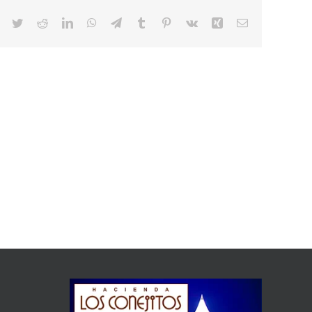
Facebook
Twitter
Reddit
LinkedIn
WhatsApp
Telegram
Tumblr
Pinterest
Vk
Xing
Correo
electrónico