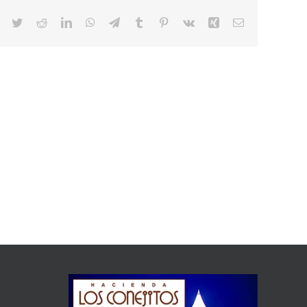
Facebook
Twitter
Reddit
LinkedIn
WhatsApp
Telegram
Tumblr
Pinterest
Vk
Xing
Correo
electrónico