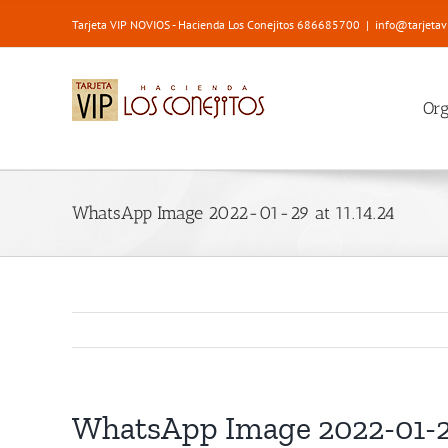
Saltar
Tarjeta VIP NOVIOS - Hacienda Los Conejitos 686685700
|
info@tarjetav
al
contenido
Or
WhatsApp Image 2022-01-29 at 11.14.24
WhatsApp Image 2022-01-29