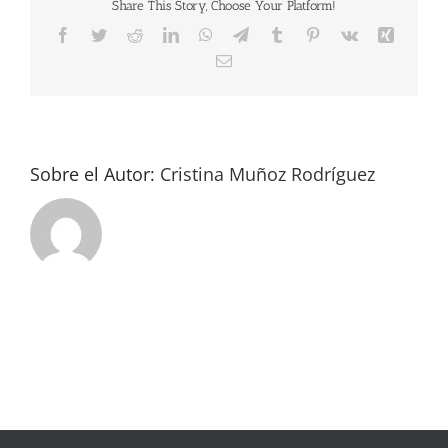
Share This Story, Choose Your Platform!
Facebook
Twitter
Reddit
LinkedIn
WhatsApp
Telegram
Tumblr
Pinterest
Vk
Xing
Correo
electrónico
Sobre el Autor:
Cristina Muñoz Rodríguez