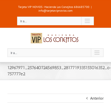
Saltar
Tarjeta VIP NOVIOS - Hacienda Los Conejitos 686685700
|
al
info@tarjetavipnovios.com
contenido
Ir a...
Ir a...
12967971_257640724569853_2817719335155016352_o
757777e2
Anterior