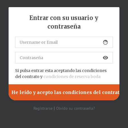
Entrar con su usuario y
contraseña
face
visibility
Si pulsa entrar esta aceptando las condiciones
del contrato y
condiciones de reserva boda
|
Registrarse
Olvido su contraseña?