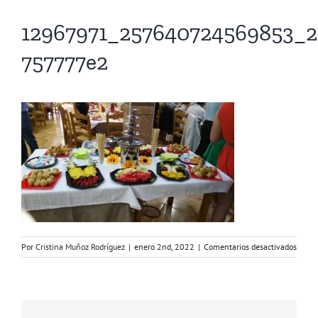
12967971_257640724569853_2
757777e2
en
Por
Cristina Muñoz Rodríguez
|
enero 2nd, 2022
|
Comentarios desactivados
1296
7577