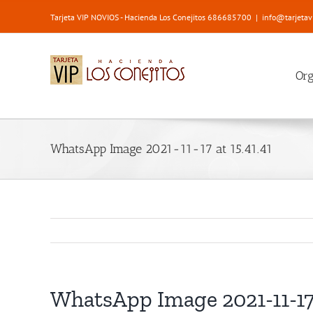
Saltar
Tarjeta VIP NOVIOS - Hacienda Los Conejitos 686685700
|
info@tarjetav
al
contenido
Or
WhatsApp Image 2021-11-17 at 15.41.41
WhatsApp Image 2021-11-17 