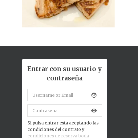
Entrar con su usuario y
contraseña
face
visibility
Si pulsa entrar esta aceptando las
condiciones del contrato y
condiciones de reserva boda