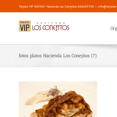
Saltar
Tarjeta VIP NOVIOS - Hacienda Los Conejitos 686685700
|
info@tarjetav
al
contenido
Or
fotos platos Hacienda Los Conejitos (7)