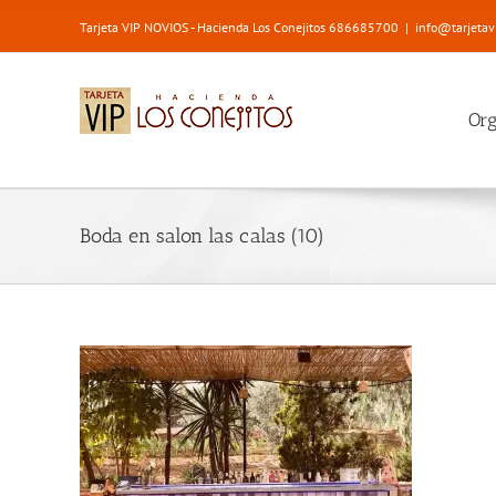
Saltar
Tarjeta VIP NOVIOS - Hacienda Los Conejitos 686685700
|
info@tarjetav
al
contenido
Or
Boda en salon las calas (10)