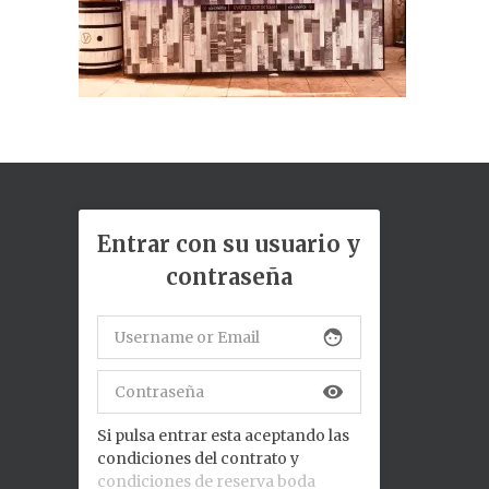
Entrar con su usuario y
contraseña
face
visibility
Si pulsa entrar esta aceptando las
condiciones del contrato y
condiciones de reserva boda