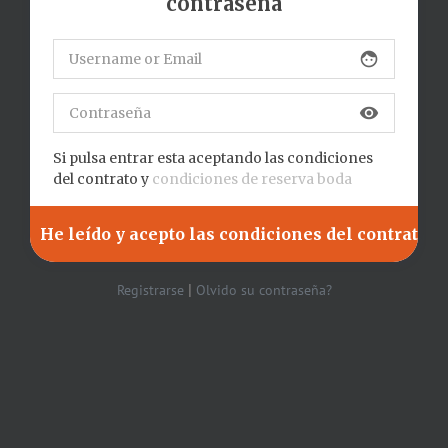
contraseña
face
visibility
Si pulsa entrar esta aceptando las condiciones
del contrato y
condiciones de reserva boda
|
Registrarse
Olvido su contraseña?