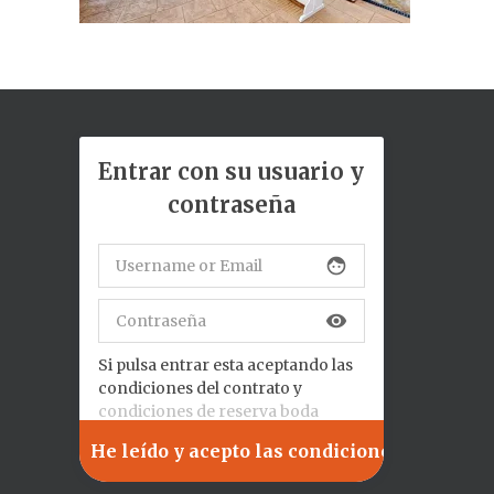
Entrar con su usuario y
contraseña
face
visibility
Si pulsa entrar esta aceptando las
condiciones del contrato y
condiciones de reserva boda