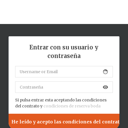
Entrar con su usuario y
contraseña
face
visibility
Si pulsa entrar esta aceptando las condiciones
del contrato y
condiciones de reserva boda