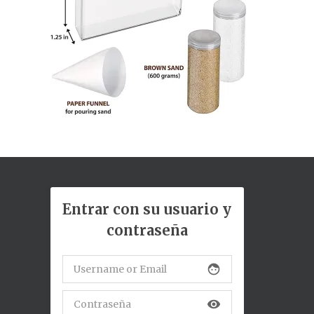
Entrar con su usuario y
contraseña
face
visibility