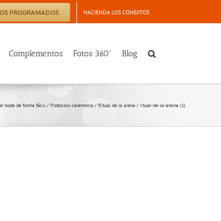
TOS PROGRAMADOS
HACIENDA LOS CONEJITOS
Complementos
Fotos 360º
Blog
ar boda de forma fácil
/
Protocolo ceremonia
/
Ritual de la arena
/
ritual-de-la-arelna (1)