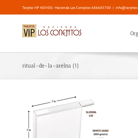
Saltar
Tarjeta VIP NOVIOS - Hacienda Los Conejitos 686685700
|
info@tarjetav
al
contenido
Or
ritual-de-la-arelna (1)