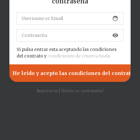
contraseña
face
visibility
Si pulsa entrar esta aceptando las condiciones
del contrato y
condiciones de reserva boda
|
Registrarse
Olvido su contraseña?