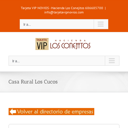
Saltar
Tarjeta VIP NOVIOS - Hacienda Los Conejitos 686685700
|
al
info@tarjetavipnovios.com
contenido
Ir a...
Ir a...
Casa Rural Los Cucos
Buscar: