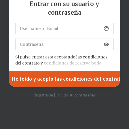
Entrar con su usuario y
contraseña
face
visibility
Si pulsa entrar esta aceptando las condiciones
del contrato y
condiciones de reserva boda
|
Registrarse
Olvido su contraseña?