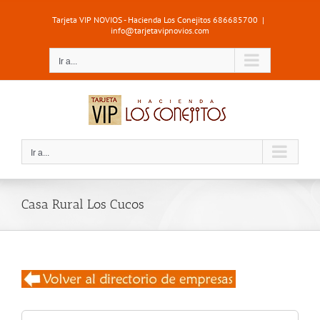
Saltar
Tarjeta VIP NOVIOS - Hacienda Los Conejitos 686685700
|
al
info@tarjetavipnovios.com
contenido
Ir a...
Ir a...
Casa Rural Los Cucos
Buscar: