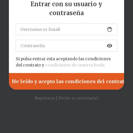
Entrar con su usuario y
contraseña
face
visibility
Si pulsa entrar esta aceptando las condiciones
del contrato y
condiciones de reserva boda
|
Registrarse
Olvido su contraseña?